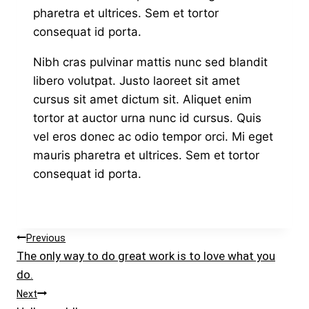
pharetra et ultrices. Sem et tortor
consequat id porta.
Nibh cras pulvinar mattis nunc sed blandit
libero volutpat. Justo laoreet sit amet
cursus sit amet dictum sit. Aliquet enim
tortor at auctor urna nunc id cursus. Quis
vel eros donec ac odio tempor orci. Mi eget
mauris pharetra et ultrices. Sem et tortor
consequat id porta.
Navigeerimine
Previous
The only way to do great work is to love what you
do.
Next