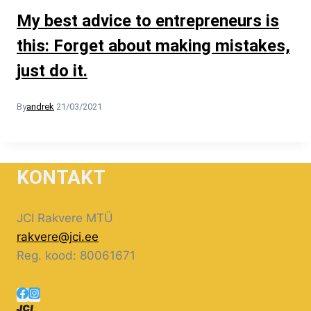
My best advice to entrepreneurs is
this: Forget about making mistakes,
just do it.
By
andrek
21/03/2021
KONTAKT
JCI Rakvere MTÜ
rakvere@jci.ee
Reg. kood: 80061671